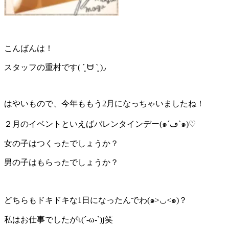
こんばんは！
スタッフの重村です( ´͈ ᗨ `͈ )◞
はやいもので、今年ももう2月になっちゃいましたね！
２月のイベントといえばバレンタインデー(๑´ڡ`๑)♡
女の子はつくったでしょうか？
男の子はもらったでしょうか？
どちらもドキドキな1日になったんでわ(๑>◡<๑)？
私はお仕事でしたがʅ(´-ω-`)ʃ笑