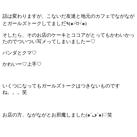
話は変わりますが、こないだ友達と地元のカフェでながなが
とガールズトークしてました٩̋(๑˃́ꇴ˂̀๑)
そしたら、そのお店のケーキとココアがとってもかわいかっ
たのでついつい写メってしまいましたー♡
パンダとクマ♡
かわいー♡上手♡
いくつになってもガールズトークはつきないものです
ね。。。笑
お店の方、ながながとお邪魔しました(๑´ڡ`๑)♡笑