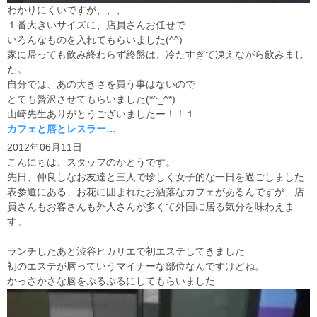
わかりにくいですが、、、
１番大きいサイズに、店員さんお任せで
いろんなものを入れてもらいました(^^)
家に帰っても飲み終わらず終盤は、冷たすぎて凍えながら飲みまし
た。
自分では、あの大きさを買う事はないので
とても贅沢させてもらいました(*^_^*)
山崎先生ありがとうございましたー！！１
カフェと唇とレスラー…
2012年06月11日
こんにちは、スタッフのかとうです。
先日、仲良しなお友達と三人で珍しく女子的な一日を過ごしました
表参道にある、お花に囲まれたお洒落なカフェがあるんですが、店
員さんもお客さんも外人さんが多くて外国に居る気分を味わえま
す。
ランチしたあと渋谷ヒカリエで初エステしてきました
初のエステが唇っていうマイナーな部位なんですけどね。
かっさかさな唇をぷるぷるにしてもらいました