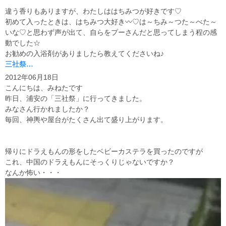
違う香りもありますが、わたしははちみつが好きです♡
初めて入ったときは、はちみつ大好き〰♡は～ちみ～つた～べた～
いな♡と思わず声が出て、自らをプーさんだと思ってしまう程の感
動でした☆
お勧めの入浴剤がありましたら教えてくださいね♪
三社祭…
2012年06月18日
こんにちは、みねたです
昨日、浦安の「三社祭」に行ってきました。
みなさん行かれましたか？
毎回、神輿や屋台がたくさん出て盛り上がります。
帰りにドラえもんの形をしたベビーカステラを買ったのですが
これ、中国のドラえもんにそっくりじゃないですか？
なんか怖い・・・