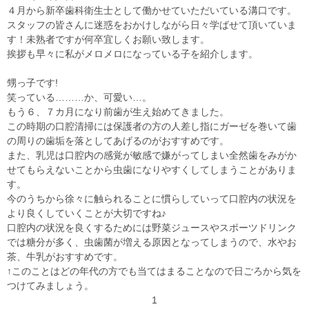
４月から新卒歯科衛生士として働かせていただいている溝口です。
スタッフの皆さんに迷惑をおかけしながら日々学ばせて頂いていま
す！未熟者ですが何卒宜しくお願い致します。
挨拶も早々に私がメロメロになっている子を紹介します。
甥っ子です!
笑っている………か、可愛い…。
もう６、７カ月になり前歯が生え始めてきました。
この時期の口腔清掃には保護者の方の人差し指にガーゼを巻いて歯
の周りの歯垢を落としてあげるのがおすすめです。
また、乳児は口腔内の感覚が敏感で嫌がってしまい全然歯をみがか
せてもらえないことから虫歯になりやすくしてしまうことがありま
す。
今のうちから徐々に触られることに慣らしていって口腔内の状況を
より良くしていくことが大切ですね♪
口腔内の状況を良くするためには野菜ジュースやスポーツドリンク
では糖分が多く、虫歯菌が増える原因となってしまうので、水やお
茶、牛乳がおすすめです。
↑このことはどの年代の方でも当てはまることなので日ごろから気を
つけてみましょう。
1