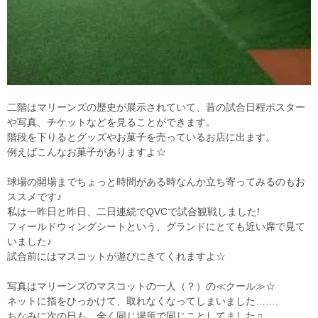
二階はマリーンズの歴史が展示されていて、昔の試合日程ポスター
や写真、チケットなどを見ることができます。
階段を下りるとグッズやお菓子を売っているお店に出ます。
例えばこんなお菓子がありますよ☆
球場の開場までちょっと時間がある時なんか立ち寄ってみるのもお
ススメです♪
私は一昨日と昨日、二日連続でQVCで試合観戦しました!
フィールドウィングシートという、グランドにとても近い席で見て
いました♪
試合前にはマスコットが遊びにきてくれますよ☆
写真はマリーンズのマスコットの一人（？）の≪クール≫☆
ネットに指をひっかけて、取れなくなってしまいました…….
ちなみに次の日も、全く同じ場所で同じことしてました♫