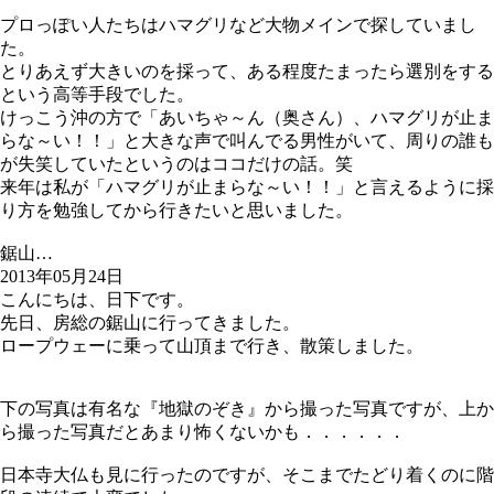
プロっぽい人たちはハマグリなど大物メインで探していまし
た。
とりあえず大きいのを採って、ある程度たまったら選別をする
という高等手段でした。
けっこう沖の方で「あいちゃ～ん（奥さん）、ハマグリが止ま
らな～い！！」と大きな声で叫んでる男性がいて、周りの誰も
が失笑していたというのはココだけの話。笑
来年は私が「ハマグリが止まらな～い！！」と言えるように採
り方を勉強してから行きたいと思いました。
鋸山…
2013年05月24日
こんにちは、日下です。
先日、房総の鋸山に行ってきました。
ロープウェーに乗って山頂まで行き、散策しました。
下の写真は有名な『地獄のぞき』から撮った写真ですが、上か
ら撮った写真だとあまり怖くないかも．．．．．．
日本寺大仏も見に行ったのですが、そこまでたどり着くのに階