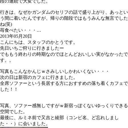
段の連続で大変でした。
行きは、なぜかガンダムのセリフの話で盛り上がり、あっとい
う間に着いたんですが、帰りの階段ではもうみんな無言でした
ね(笑)
苺食べたい・・・…
2013年05月20日
こんにちは、スタッフのかとうです。
先日いちご狩りに行きましたー
でももう終わりの時期なのでほとんどおいしい実がなかったで
す。。
写真もこんなかんじｗさみしいしかわいくない・・・
次の日は新宿のカフェに行きました。
全席ソファーという長居する方におすすめの落ち着くカフェで
した！！
写真、ソファー感無しですがｗ新宿っぽくないゆっくりできる
空間でした。
最後に、ルミネ前で又吉と綾部（コンビ名、ど忘れしまし
た・・）に会いました。