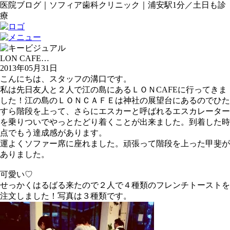
医院ブログ｜ソフィア歯科クリニック｜浦安駅1分／土日も診
療
LON CAFE…
2013年05月31日
こんにちは、スタッフの溝口です。
私は先日友人と２人で江の島にあるＬＯＮCAFEに行ってきま
した！江の島のＬＯＮＣＡＦＥは神社の展望台にあるのでひた
すら階段を上って、さらにエスカーと呼ばれるエスカレーター
を乗りついでやっとたどり着くことが出来ました。到着した時
点でもう達成感があります。
運よくソファー席に座れました。頑張って階段を上った甲斐が
ありました。
可愛い♡
せっかくはるばる来たので２人で４種類のフレンチトーストを
注文しました！写真は３種類です。