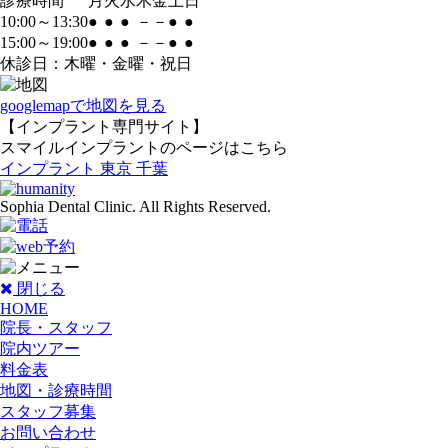
診療時間
月
火
水
木
金
土
日
10:00～13:30
●
●
●
－
－
●
●
15:00～19:00
●
●
●
－
－
●
●
休診日：木曜・金曜・祝日
googlemapで地図を見る
【インプラント専門サイト】
スマイルインプラントのページはこちら
インプラント 東京 千葉
Sophia Dental Clinic. All Rights Reserved.
閉じる
HOME
院長・スタッフ
院内ツアー
料金表
地図・診療時間
スタッフ募集
お問い合わせ